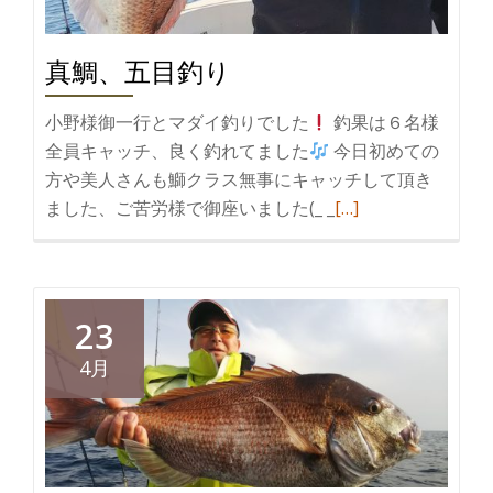
釣
り
真鯛、五目釣り
小野様御一行とマダイ釣りでした
釣果は６名様
全員キャッチ、良く釣れてました
今日初めての
方や美人さんも鰤クラス無事にキャッチして頂き
続
ました、ご苦労様で御座いました(_ _
[…]
き
を
読
む
23
真
4月
鯛、
五
目
釣