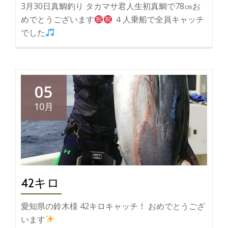
3月30日真鯛釣り タカマサ君人生初真鯛で78㎝お
めでとうございます
４人乗船で全員キャッチ
でした
05
10月
42キロ
愛知県の鈴木様 42キロキャッチ！ おめでとうござ
います