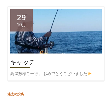
を
読
む
29
130
10月
キ
ロ
キ
ャ
ッ
チ
キャッチ
高屋敷様ご一行。 おめでとうございました
投
過去の投稿
稿
ナ