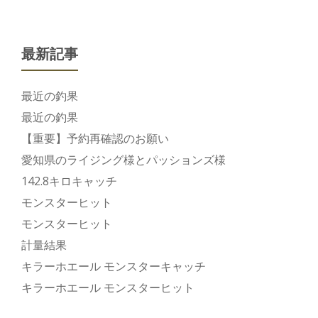
ビ
ゲ
ー
シ
最新記事
ョ
ン
最近の釣果
最近の釣果
【重要】予約再確認のお願い
愛知県のライジング様とパッションズ様
142.8キロキャッチ
モンスターヒット
モンスターヒット
計量結果
キラーホエール モンスターキャッチ
キラーホエール モンスターヒット