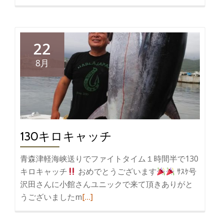
22
8月
130キロキャッチ
青森津軽海峡送りでファイトタイム１時間半で130
キロキャッチ
おめでとうございます
ｻｽｹ号
沢田さんに小館さんユニックで来て頂きありがと
続
うございましたm
[…]
き