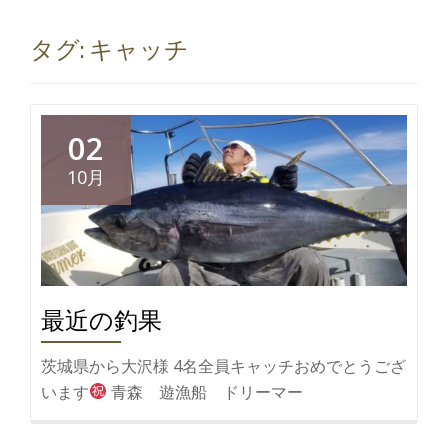
切
タグ:
キャッチ
り
替
02
え
10月
最近の釣果
茨城県から大沢様 4名全員キャッチおめでとうござ
います
青森 遊漁船 ドリーマー