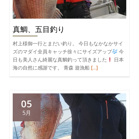
真鯛、五目釣り
村上様御一行とまだい釣り。 今日もなかなかサイ
ズのマダイ全員キャッチ徐々にサイズアップ
今
日も美人さん綺麗な真鯛釣って頂きました
日本
続
海の自然に感謝です。 青森 遊漁船
[…]
き
を
読
む
05
真
5月
鯛、
五
目