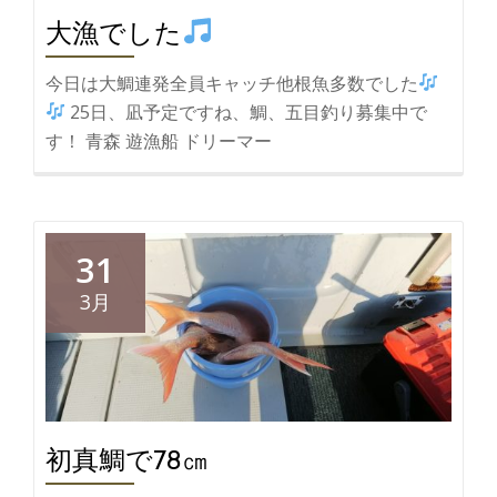
り
大漁でした
今日は大鯛連発全員キャッチ他根魚多数でした
25日、凪予定ですね、鯛、五目釣り募集中で
す！ 青森 遊漁船 ドリーマー
31
3月
初真鯛で78㎝