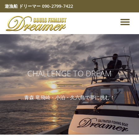
遊漁船 ドリーマー
090-2799-7422
コ
ン
ナ
テ
ン
ビ
ツ
へ
ゲ
ス
キ
ッ
ー
CHALLENGE TO DREAM
プ
シ
青森 竜飛崎・小泊・久六島で夢に挑む！
ョ
ン
を