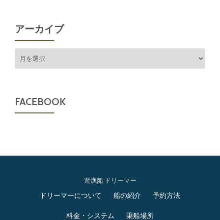
アーカイブ
ア
ー
カ
イ
ブ
FACEBOOK
遊漁船 ドリーマー
第
ドリーマーについて
船の紹介
予約方法
2
料金・システム
乗船場所