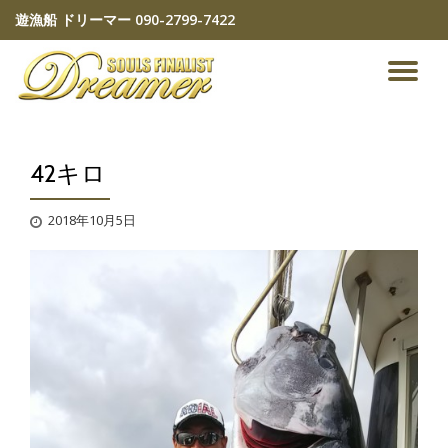
遊漁船 ドリーマー
090-2799-7422
コ
ン
ナ
テ
ン
ビ
ツ
へ
42キロ
ゲ
ス
キ
ッ
ー
2018年10月5日
プ
シ
ョ
ン
を