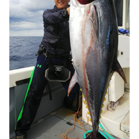
切
り
替
え