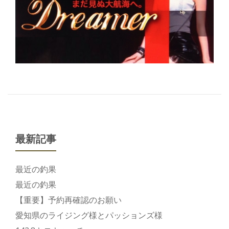
切
り
替
え
最新記事
最近の釣果
最近の釣果
【重要】予約再確認のお願い
愛知県のライジング様とパッションズ様