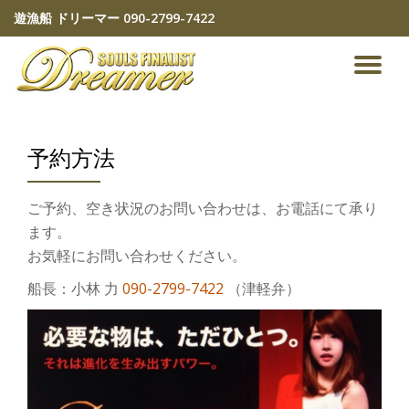
遊漁船 ドリーマー
090-2799-7422
コ
ン
ナ
テ
ン
ビ
ツ
へ
予約方法
ゲ
ス
キ
ッ
ー
ご予約、空き状況のお問い合わせは、お電話にて承り
プ
ます。
シ
お気軽にお問い合わせください。
ョ
船長：小林 力
090-2799-7422
（津軽弁）
ン
を