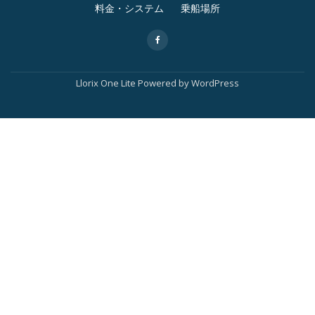
2
料金・システム
乗船場所
メ
-
ニ
ュ
Llorix One Lite
Powered by
WordPress
ー