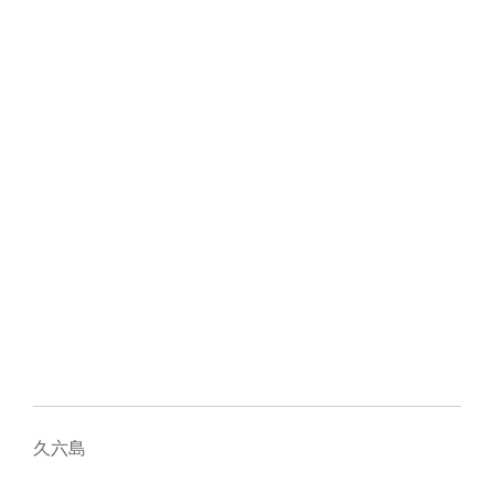
切
り
替
え
久六島