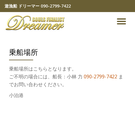
遊漁船 ドリーマー
090-2799-7422
コ
ン
ナ
テ
ン
ビ
ツ
へ
乗船場所
ゲ
ス
キ
ッ
ー
乗船場所はこちらとなります。
プ
ご不明の場合には、船長：小林 力
090-2799-7422
ま
シ
でお問い合わせください。
ョ
小泊港
ン
を