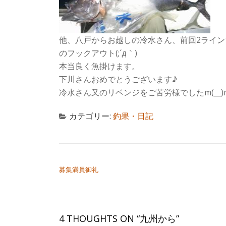
他、八戸からお越しの冷水さん、前回2ライ
のフックアウト(;´д｀)
本当良く魚掛けます。
下川さんおめでとうございます♪
冷水さん又のリベンジをご苦労様でしたm(__)
カテゴリー:
釣果・日記
投稿ナビゲーション
募集満員御礼
4 THOUGHTS ON “
九州から
”