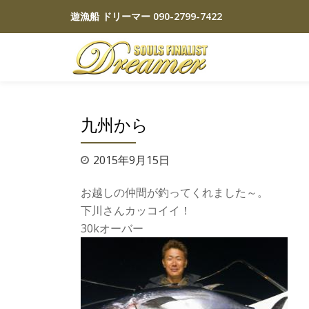
遊漁船 ドリーマー
090-2799-7422
コ
ン
テ
ン
ツ
九州から
へ
ス
2015年9月15日
キ
ッ
お越しの仲間が釣ってくれました～。
プ
下川さんカッコイイ！
30kオーバー