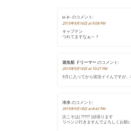
u-z-
のコメント:
2015年9月16日 at 9:08 PM
キャプテン
つれてますなぁ～ ?
遊魚船 ドリーマー
のコメント:
2015年9月16日 at 10:27 PM
9月に入ってから状況イイんですが、な
冷水
のコメント:
2015年9月18日 at 8:42 PM
次こそは( ????? )頑張ります
リベンジ行きますんでよろしくお願いし