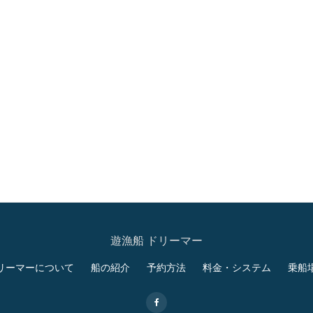
遊漁船 ドリーマー
リーマーについて
船の紹介
予約方法
料金・システム
乗船
-