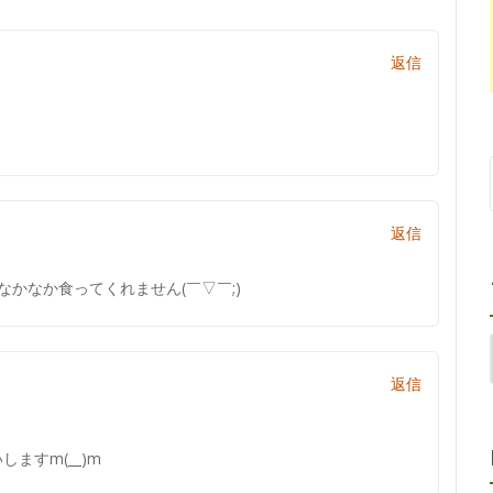
返信
返信
かなか食ってくれません(￣▽￣;)
返信
ますm(__)m