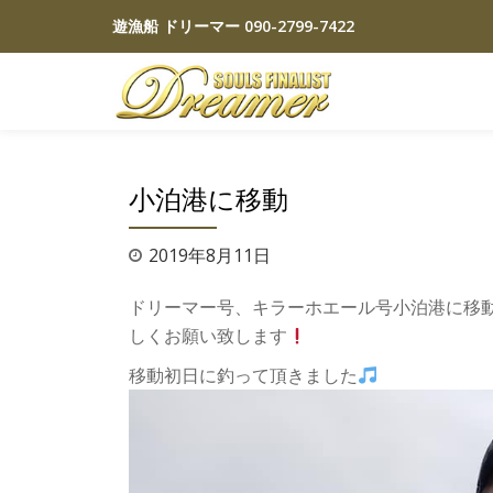
遊漁船 ドリーマー
090-2799-7422
コ
ン
テ
ン
ツ
小泊港に移動
へ
ス
2019年8月11日
キ
ッ
ドリーマー号、キラーホエール号小泊港に移
プ
しくお願い致します
移動初日に釣って頂きました