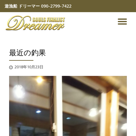
遊漁船 ドリーマー
090-2799-7422
コ
ン
ナ
テ
ン
ビ
ツ
へ
最近の釣果
ゲ
ス
キ
ッ
ー
2018年10月23日
プ
シ
ョ
ン
を