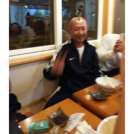
切
り
替
え