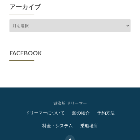
アーカイブ
ア
ー
カ
イ
ブ
FACEBOOK
遊漁船 ドリーマー
第
ドリーマーについて
船の紹介
予約方法
2
料金・システム
乗船場所
メ
-