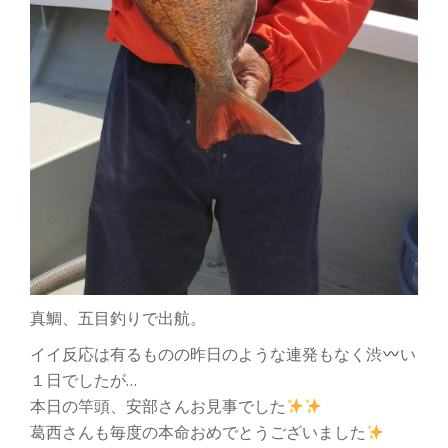
真鯛、五目釣りで出航。
イイ反応は有るものの昨日のような連発もなく渋
い
１日でしたが…
本日の竿頭、安部さんお見事でした
葛西さんも毎度の本命おめでとうございました