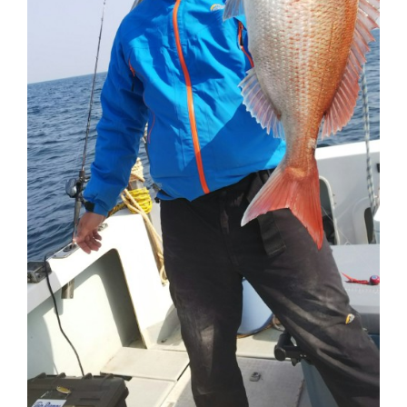
切
り
替
え