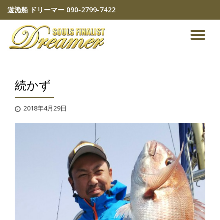
遊漁船 ドリーマー
090-2799-7422
コ
ン
ナ
テ
ン
ビ
ツ
へ
続かず
ゲ
ス
キ
ッ
ー
2018年4月29日
プ
シ
ョ
ン
を