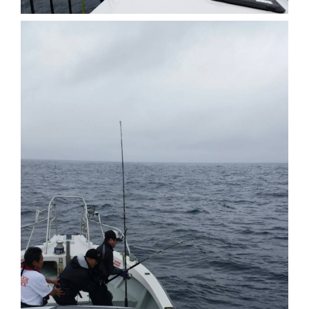
切
り
替
え