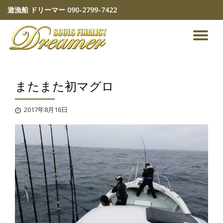
遊漁船 ドリーマー
090-2799-7422
コ
ン
ナ
テ
ン
ビ
ツ
へ
またまた初マグロ
ゲ
ス
キ
ッ
ー
2017年8月16日
プ
シ
ョ
ン
を