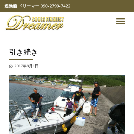
遊漁船 ドリーマー
090-2799-7422
コ
ン
ナ
テ
ン
ビ
ツ
へ
引き続き
ゲ
ス
キ
ッ
ー
2017年8月1日
プ
シ
ョ
ン
を