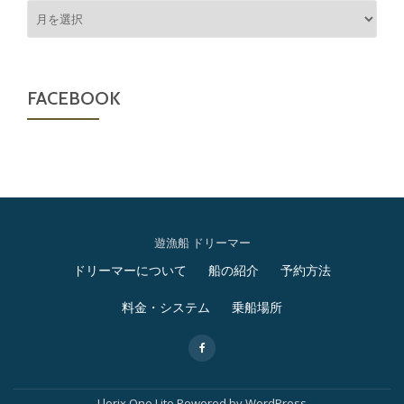
ア
ー
カ
イ
ブ
FACEBOOK
遊漁船 ドリーマー
第
ドリーマーについて
船の紹介
予約方法
2
料金・システム
乗船場所
メ
-
ニ
Llorix One Lite
Powered by
WordPress