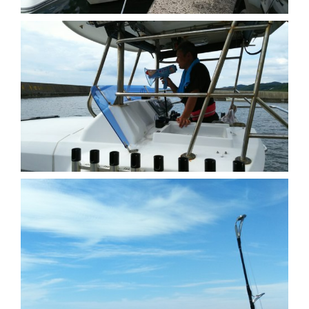
切
り
替
え