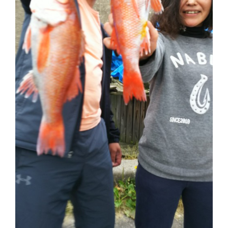
切
り
替
え