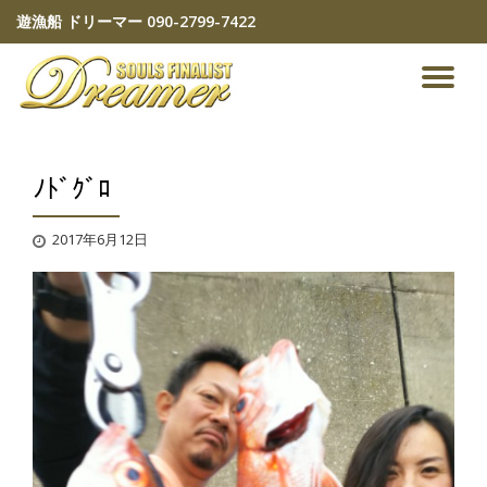
遊漁船 ドリーマー
090-2799-7422
コ
ン
ナ
テ
ン
ビ
ツ
へ
ﾉﾄﾞｸﾞﾛ
ゲ
ス
キ
ッ
ー
2017年6月12日
プ
シ
ョ
ン
を