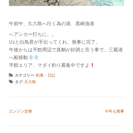
切
り
午前中、久六島へ行く為の港、黒崎漁港
替
へアンカー打ちに。。
Uzと白鳥君が手伝ってくれ、無事に完了。
え
午後からは平館周辺で真鯛が好調と言う事で、三厩港
へ船移動
平館エリア、マダイ釣り募集中ですよ
カテゴリー:
釣果・日記
タグ:
久六島
投稿ナビゲーション
エンジン交換
今年も無事