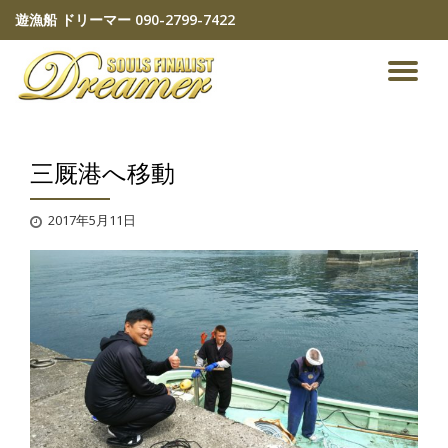
遊漁船 ドリーマー
090-2799-7422
コ
ン
ナ
テ
ン
ビ
ツ
へ
三厩港へ移動
ゲ
ス
キ
ッ
ー
2017年5月11日
プ
シ
ョ
ン
を