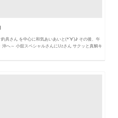
動
具さん を中心に和気あいあいと(*´∀`)♪ その後、午
 沖へ～ 小舘スペシャルさんにUzさん サクッと真鯛キ