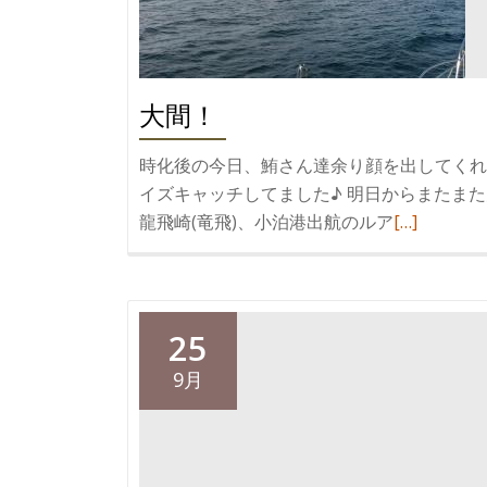
大間！
時化後の今日、鮪さん達余り顔を出してくれ
イズキャッチしてました♪ 明日からまたまた大
続
龍飛崎(竜飛)、小泊港出航のルア
[…]
き
を
読
む
25
大
9月
間！