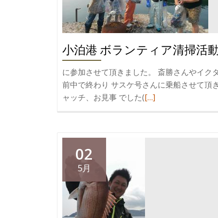
小泊港 ボランティア清掃活
に参加させて頂きました。 斎勝さんやイクタ釣
前中で終わり サスケ号さんに乗船させて頂き
続
ャッチ、お見事 でした(
[…]
き
を
読
む
02
小
5月
泊
港
ボ
ラ