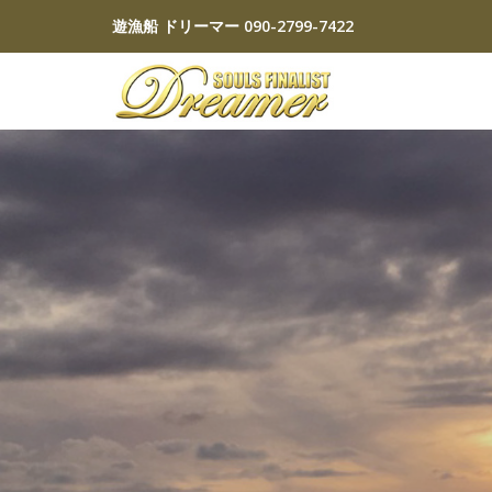
遊漁船 ドリーマー
090-2799-7422
コ
ン
テ
ン
ツ
へ
ス
キ
ッ
プ