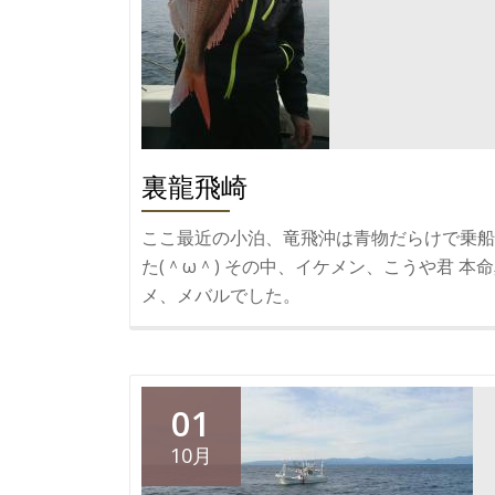
ン
テ
ィ
ア
清
掃
裏龍飛崎
活
動
ここ最近の小泊、竜飛沖は青物だらけで乗船
た(＾ω＾) その中、イケメン、こうや君 本
メ、メバルでした。
01
10月