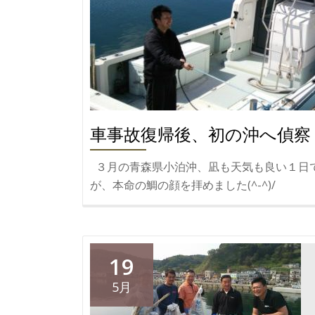
車事故復帰後、初の沖へ偵察
３月の青森県小泊沖、凪も天気も良い１日
が、本命の鯛の顔を拝めました(^-^)/
19
5月