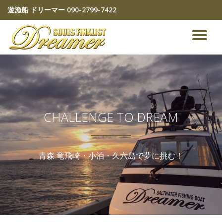
遊漁船 ドリーマー
090-2799-7422
コ
ン
ナ
テ
ン
ビ
ツ
へ
ゲ
ス
キ
ッ
ー
CHALLENGE TO DREAM
プ
シ
青森 竜飛崎・小泊・久六島で夢に挑む！
ョ
ン
を