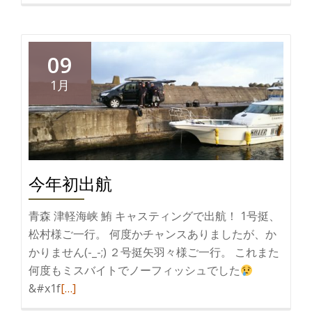
09
1月
今年初出航
青森 津軽海峡 鮪 キャスティングで出航！ 1号挺、
松村様ご一行。 何度かチャンスありましたが、か
かりません(-_-;) ２号挺矢羽々様ご一行。 これまた
何度もミスバイトでノーフィッシュでした
続
&#x1f
[…]
き