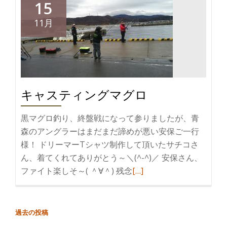
15
11月
キャスティングマグロ
黒マグロ釣り、終盤戦になって参りましたが、青
森のアングラーはまだまだ諦めが悪い安保ご一行
様！ ドリーマーTシャツ制作して頂いたサチコさ
ん、着てくれてありがとう～＼(^-^)／ 安保さん、
続
ファイト楽しそ～( ＾∀＾) 残念
[…]
き
を
読
投
過去の投稿
む
稿