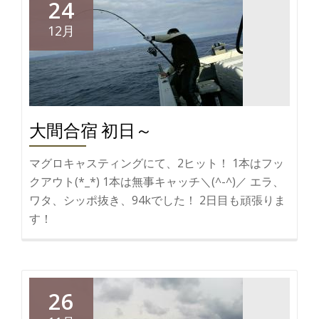
24
12月
大間合宿 初日～
マグロキャスティングにて、2ヒット！ 1本はフッ
クアウト(*_*) 1本は無事キャッチ＼(^-^)／ エラ、
ワタ、シッポ抜き、94kでした！ 2日目も頑張りま
す！
26