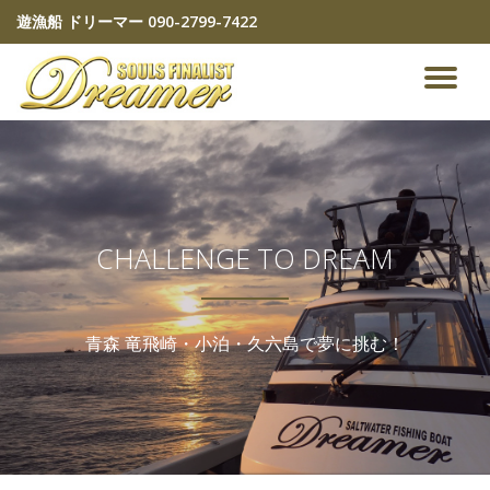
遊漁船 ドリーマー
090-2799-7422
コ
ン
ナ
テ
ン
ビ
ツ
へ
ゲ
ス
キ
ッ
ー
CHALLENGE TO DREAM
プ
シ
青森 竜飛崎・小泊・久六島で夢に挑む！
ョ
ン
を