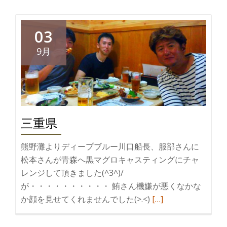
を
読
む
03
100
9月
キ
ロ
ク
ラ
ス
三重県
ヒ
ッ
熊野灘よりディープブルー川口船長、服部さんに
ト！
松本さんが青森へ黒マグロキャスティングにチャ
レンジして頂きました(^3^)/
が・・・・・・・・・・ 鮪さん機嫌が悪くなかな
続
か顔を見せてくれませんでした(>.<)
[…]
き
を