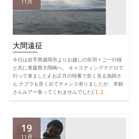
11月
大間遠征
今日は岩手県盛岡市よりお越しの矢羽々ご一行様
と共に青森県大間崎へ、 キャスティングマグロで
行って来ました♪ お正月の特番で良く見る漁師さ
ん ナブラも良く出てチャンス有りましたが、本鮪
続
さんルアー食ってくれませんでした(;´
[…]
き
を
読
む
19
大
11月