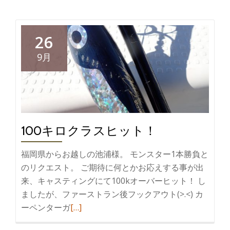
を
読
む
26
今
9月
年
初
出
航
100キロクラスヒット！
福岡県からお越しの池浦様。 モンスター1本勝負と
のリクエスト。 ご期待に何とかお応えする事が出
来、キャスティングにて100kオーバーヒット！ し
ましたが、ファーストラン後フックアウト(>.<) カ
続
ーペンターガ
[…]
き