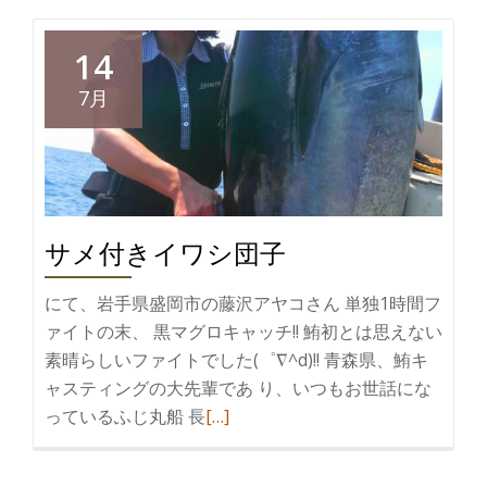
読
む
14
三
7月
重
県
サメ付きイワシ団子
にて、岩手県盛岡市の藤沢アヤコさん 単独1時間フ
ァイトの末、 黒マグロキャッチ!! 鮪初とは思えない
素晴らしいファイトでした(゜∇^d)!! 青森県、鮪キ
ャスティングの大先輩であ り、いつもお世話にな
続
っているふじ丸船 長
[…]
き
を