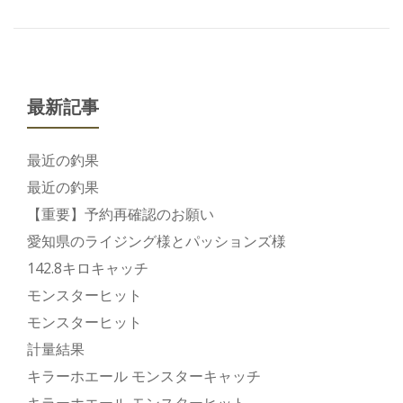
キ
ナ
ビ
ャ
ゲ
ス
ー
テ
シ
最新記事
ィ
ョ
ン
ン
グ
最近の釣果
マ
最近の釣果
グ
【重要】予約再確認のお願い
ロ
愛知県のライジング様とパッションズ様
142.8キロキャッチ
モンスターヒット
モンスターヒット
計量結果
キラーホエール モンスターキャッチ
キラーホエール モンスターヒット