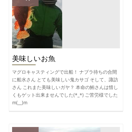
間
遠
征
美味しいお魚
マグロキャスティングで出船！ ナブラ待ちの合間
に船水さん とても美味しい鬼カサゴ そして、諏訪
さん これまた美味しいガヤ？ 本命の鮪さんは惜し
くもゲット出来ませんでした(*_*) ご苦労様でした
m(__)m