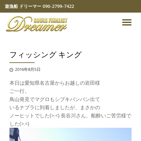
遊漁船 ドリーマー
090-2799-7422
コ
ン
ナ
テ
ン
ビ
ツ
へ
フィッシング キング
ゲ
ス
キ
ッ
ー
2016年8月5日
プ
本日は愛知県名古屋からお越しの岩田様
シ
ご一行。
ョ
鳥山発見でマグロもシブキバンバン出て
いるナブラに到着しましたが、まさかの
ン
ノーヒットでした(>.<) 長谷川さん、船酔いご苦労様で
した(>.<)
を