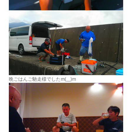
晩ごはんご馳走様でしたm(__)m