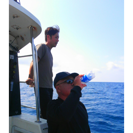
切
り
替
え